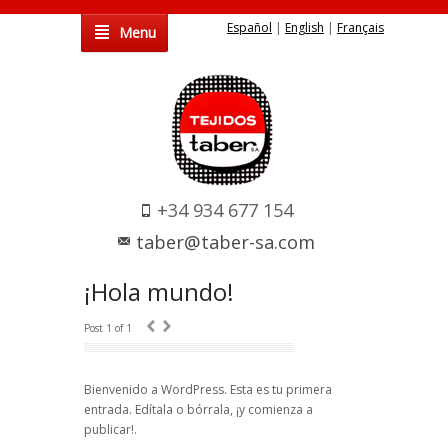
Español
|
English
|
Français
Menu
+34 934 677 154
taber@taber-sa.com
¡Hola mundo!
‹
›
Post 1 of 1
Bienvenido a WordPress. Esta es tu primera
entrada. Edítala o bórrala, ¡y comienza a
publicar!.