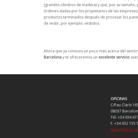
(grandes cilindros de madera) y que, por su tamaño,
órdenes dadas por los propietarios de las empresas
productos terminados después de procesar los panele
de vestir, por ejemplo: vestidos.
Ahora que ya conoces un poco más acerca del sector y
Barcelona
y te ofreceremos un
excelente servicio
ases
OFICINAS
C/Pau Clarís 16
08037 Barcelo
Tél. +34 934 67
F. +34 932 155 
taber@taber-s