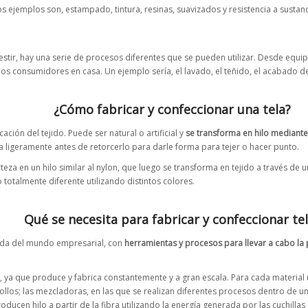
s ejemplos son, estampado, tintura, resinas, suavizados y resistencia a sustan
stir, hay una serie de procesos diferentes que se pueden utilizar. Desde equip
os consumidores en casa. Un ejemplo sería, el lavado, el teñido, el acabado d
¿Cómo fabricar y confeccionar una tela?
ación del tejido. Puede ser natural o artificial y
se transforma en hilo mediante
a ligeramente antes de retorcerlo para darle forma para tejer o hacer punto.
orteza en un hilo similar al nylon, que luego se transforma en tejido a través 
totalmente diferente utilizando distintos colores.
Qué se necesita para fabricar y confeccionar te
idada del mundo empresarial, con
herramientas y procesos para llevar a cabo la
as, ya que produce y fabrica constantemente y a gran escala. Para cada materia
os rollos; las mezcladoras, en las que se realizan diferentes procesos dentro d
roducen hilo a partir de la fibra utilizando la energía generada por las cuchillas 