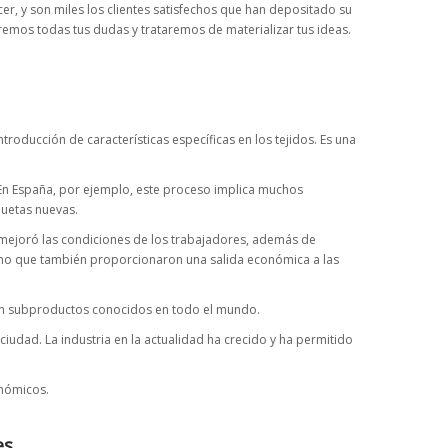
, y son miles los clientes satisfechos que han depositado su
emos todas tus dudas y trataremos de materializar tus ideas.
roducción de características específicas en los tejidos. Es una
. En España, por ejemplo, este proceso implica muchos
quetas nuevas.
y mejoró las condiciones de los trabajadores, además de
sino que también proporcionaron una salida económica a las
s en subproductos conocidos en todo el mundo.
ciudad. La industria en la actualidad ha crecido y ha permitido
onómicos.
es