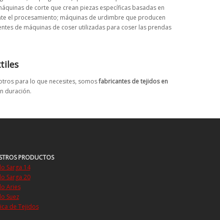
máquinas de corte que crean piezas específicas basadas en
ante el procesamiento; máquinas de urdimbre que producen
ntes de máquinas de coser utilizadas para coser las prendas
tiles
sotros para lo que necesites, somos
fabricantes de tejidos en
n duración.
STROS PRODUCTOS
do Sarga 14
do Sarga 20
do Aries
do Suez
ica de Tejidos