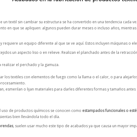
 un textil sin cambiar su estructura se ha convertido en una tendencia cada v
nto en que se apliquen: algunos pueden durar meses o incluso años, mientras 
, y requiere un equipo diferente al que se ve aquí. Estos incluyen máquinas o 
s tejidos un aspecto liso o en relieve. Realizan el planchado antes de la retracci
a realizar el perchado y la gamuza.
ar los textiles con elementos de fuego como la llama o el calor, o para alejarl
 procesamiento.
lan, esmerilan o lijan materiales para darles diferentes formas y tamaños ant
 el uso de productos químicos se conocen como
estampados funcionales o esté
sientas bien llevándola todo el día.
 prendas
, suelen usar mucho este tipo de acabados ya que causa un mayor impac