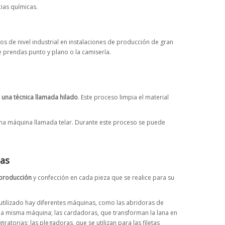
cias químicas.
os de nivel industrial en instalaciones de producción de gran
e prendas punto y plano o la camisería.
 una técnica llamada hilado
. Este proceso limpia el material
de una máquina llamada telar. Durante este proceso se puede
las
 producción
y confección en cada pieza que se realice para su
l utilizado hay diferentes máquinas, como las abridoras de
e una misma máquina; las cardadoras, que transforman la lana en
giratorias; las plegadoras, que se utilizan para las filetas