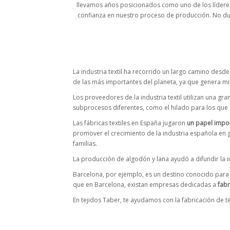
llevamos años posicionados como uno de los líderes
confianza en nuestro proceso de producción. No dud
La industria textil ha recorrido un largo camino desd
de las más importantes del planeta, ya que genera mi
Los proveedores de la industria textil utilizan una 
subprocesos diferentes, como el hilado para los que 
Las fábricas textiles en España jugaron
un papel impor
promover el crecimiento de la industria española en 
familias.
La producción de algodón y lana ayudó a difundir la 
Barcelona, por ejemplo, es un destino conocido para la
que en Barcelona, existan empresas dedicadas a
fabr
En tejidos Taber, te ayudamos con la fabricación de t