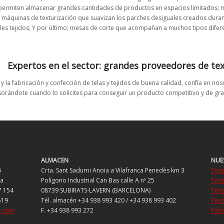
 permiten almacenar grandes cantidades de productos en espacios limitados; 
; máquinas de texturización que suavizan los parches desiguales creados dur
s tejidos; Y por último; mesas de corte que acompañan a muchos tipos difere
Expertos en el sector: grandes proveedores de tex
 la fabricación y confección de telas y tejidos de buena calidad, confía en no
orándote cuando lo solicites para conseguir un producto competitivo y de gra
ALMACEN
NUE
5
Crta. Sant Sadurni Anoia a Vilafranca Penedés km 3
Teji
na
Polígono Industrial Can Bas calle A nº 25
Teji
7 154
08739 SUBIRATS-LAVERN (BARCELONA)
Teji
519
Tél. almacén +34 938 993 420 / +34 938 993 402
Teji
a.com
F. +34 938 993 272
Fábr