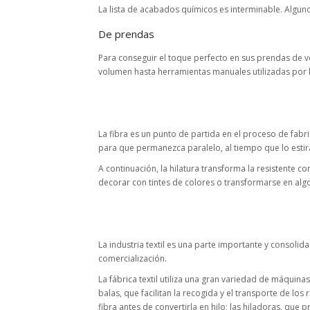
La lista de acabados químicos es interminable. Alguno
De prendas
Para conseguir el toque perfecto en sus prendas de ve
volumen hasta herramientas manuales utilizadas por l
La fibra es un punto de partida en el proceso de fabric
para que permanezca paralelo, al tiempo que lo estir
A continuación, la hilatura transforma la resistente c
decorar con tintes de colores o transformarse en algo 
La industria textil es una parte importante y consol
comercialización.
La fábrica textil utiliza una gran variedad de máquin
balas, que facilitan la recogida y el transporte de l
fibra antes de convertirla en hilo; las hiladoras, que p