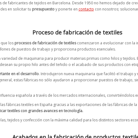
 de fabricantes de tejidos en Barcelona. Desde 1950 no hemos dejado de crecer
es en solicitar tu
presupuesto
y ponerte en
contacto
con nosotros; solucionar
Proceso de fabricación de textiles
e que los
procesos de fabricación de textiles
comenzaron a evolucionar con la int
llones de puestos de trabajo y proporciona productos esenciales.
gran variedad de maquinaria para producir materias primas como hilos y tejidos
desean su propio hilo antes del teñido o el acabado de sus productos con eti
tante en el desarrollo
. Introdujeron nueva maquinaria que facilitó el trabajo 
general, estas fábricas no sólo ayudaron a proporcionar puestos de trabajo, 
influencia española a través de los mercados internacionales, convirtiéndolo
s fábricas textiles en España gracias a las exportaciones de las fábricas de la 
icar textiles con grandes avances en tecnología.
elas, tejidos y confección con la máxima calidad para los distintos sectores ec
Acabados en la fabricación de productos textil